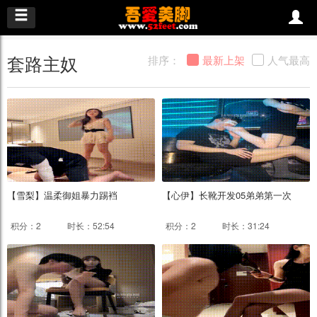
套路主奴
排序：
最新上架
人气最高
【雪梨】温柔御姐暴力踢裆
【心伊】长靴开发05弟弟第一次
积分：2
时长：52:54
积分：2
时长：31:24