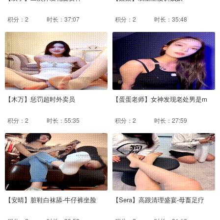
积分：2
时长：37:07
积分：2
时长：35:48
【木万】惩罚超时外卖员
【蛋蛋老师】女神发现老处男是m
积分：2
时长：55:35
积分：2
时长：27:59
【安晴】脏鞋白袜舔-牛仔裤坐脸
【Sera】高跟清理盛宴-母畜足疗