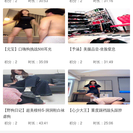
积分：2
时长：30:53
积分：2
时长：31:16
【元宝】口嗨狗挑战500耳光
【予涵】美腿品尝-坐脸窒息
积分：2
时长：35:09
积分：2
时长：31:49
【野狗日记】超美模特S-洞洞鞋白袜
【心少大王】重度踢裆踹头踩脖
虐狗
积分：2
时长：43:41
积分：2
时长：25:06