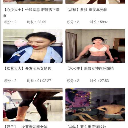
【心少大王】坐脸窒息-脏鞋脚下喂
【甜柚】多奴-重度耳光抽
食
积分：2
时长：23:09
积分：2
时长：59:41
【松紫大大】开发宝马女销售
【水公主】瑜伽女神连环踢裆
积分：2
时长：01:02:27
积分：2
时长：27:53
【双子】二次开发花腿女神
【柒柒】双主重度训贱奴